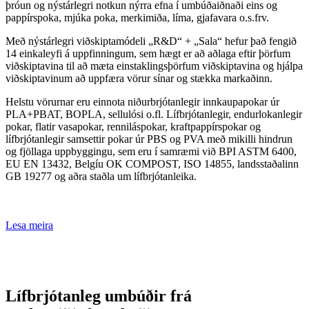
þróun og nýstárlegri notkun nýrra efna í umbúðaiðnaði eins og
pappírspoka, mjúka poka, merkimiða, líma, gjafavara o.s.frv.
Með nýstárlegri viðskiptamódeli „R&D“ + „Sala“ hefur það fengið
14 einkaleyfi á uppfinningum, sem hægt er að aðlaga eftir þörfum
viðskiptavina til að mæta einstaklingsþörfum viðskiptavina og hjálpa
viðskiptavinum að uppfæra vörur sínar og stækka markaðinn.
Helstu vörurnar eru einnota niðurbrjótanlegir innkaupapokar úr
PLA+PBAT, BOPLA, sellulósi o.fl. Lífbrjótanlegir, endurlokanlegir
pokar, flatir vasapokar, renniláspokar, kraftpappírspokar og
lífbrjótanlegir samsettir pokar úr PBS og PVA með mikilli hindrun
og fjöllaga uppbyggingu, sem eru í samræmi við BPI ASTM 6400,
EU EN 13432, Belgíu OK COMPOST, ISO 14855, landsstaðalinn
GB 19277 og aðra staðla um lífbrjótanleika.
Lesa meira
Lífbrjótanleg umbúðir frá