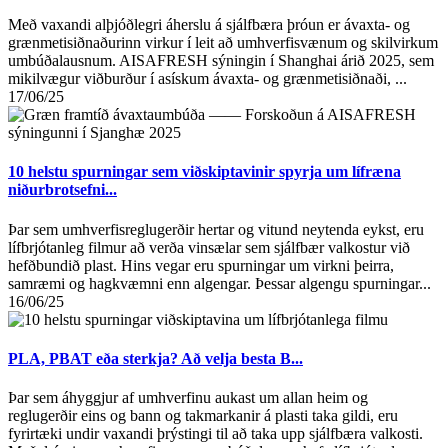
Með vaxandi alþjóðlegri áherslu á sjálfbæra þróun er ávaxta- og
grænmetisiðnaðurinn virkur í leit að umhverfisvænum og skilvirkum
umbúðalausnum. AISAFRESH sýningin í Shanghai árið 2025, sem
mikilvægur viðburður í asískum ávaxta- og grænmetisiðnaði, ...
17/06/25
10 helstu spurningar sem viðskiptavinir spyrja um lífræna
niðurbrotsefni...
Þar sem umhverfisreglugerðir hertar og vitund neytenda eykst, eru
lífbrjótanleg filmur að verða vinsælar sem sjálfbær valkostur við
hefðbundið plast. Hins vegar eru spurningar um virkni þeirra,
samræmi og hagkvæmni enn algengar. Þessar algengu spurningar...
16/06/25
PLA, PBAT eða sterkja? Að velja besta B...
Þar sem áhyggjur af umhverfinu aukast um allan heim og
reglugerðir eins og bann og takmarkanir á plasti taka gildi, eru
fyrirtæki undir vaxandi þrýstingi til að taka upp sjálfbæra valkosti.