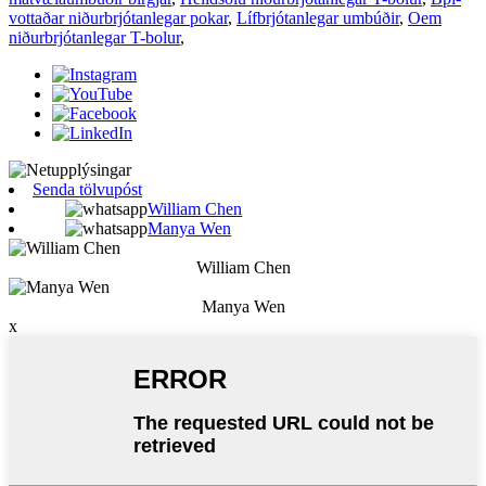
vottaðar niðurbrjótanlegar pokar
,
Lífbrjótanlegar umbúðir
,
Oem
niðurbrjótanlegar T-bolur
,
Senda tölvupóst
William Chen
Manya Wen
William Chen
Manya Wen
x