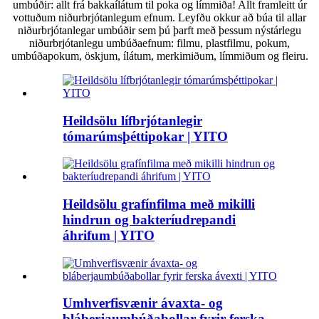
umbúðir: allt frá bakkaílátum til poka og límmiða! Allt framleitt úr
vottuðum niðurbrjótanlegum efnum. Leyfðu okkur að búa til allar
niðurbrjótanlegar umbúðir sem þú þarft með þessum nýstárlegu
niðurbrjótanlegu umbúðaefnum: filmu, plastfilmu, pokum,
umbúðapokum, öskjum, ílátum, merkimiðum, límmiðum og fleiru.
Heildsölu lífbrjótanlegir
tómarúmsþéttipokar | YITO
Heildsölu grafínfilma með mikilli
hindrun og bakteríudrepandi
áhrifum | YITO
Umhverfisvænir ávaxta- og
bláberjaumbúðabollar fyrir ferska