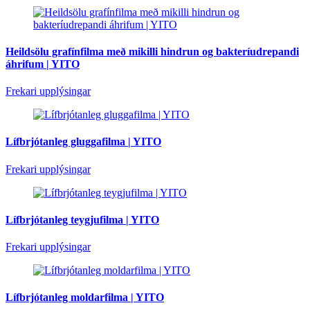
Heildsölu grafínfilma með mikilli hindrun og bakteríudrepandi
áhrifum | YITO
Frekari upplýsingar
Lífbrjótanleg gluggafilma | YITO
Frekari upplýsingar
Lífbrjótanleg teygjufilma | YITO
Frekari upplýsingar
Lífbrjótanleg moldarfilma | YITO