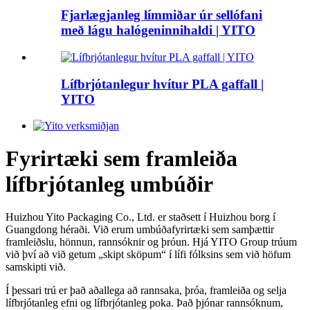
Fjarlægjanleg límmiðar úr sellófani
með lágu halógeninnihaldi | YITO
Lífbrjótanlegur hvítur PLA gaffall |
YITO
Fyrirtæki sem framleiða
lífbrjótanleg umbúðir
Huizhou Yito Packaging Co., Ltd. er staðsett í Huizhou borg í
Guangdong héraði. Við erum umbúðafyrirtæki sem samþættir
framleiðslu, hönnun, rannsóknir og þróun. Hjá YITO Group trúum
við því að við getum „skipt sköpum“ í lífi fólksins sem við höfum
samskipti við.
Í þessari trú er það aðallega að rannsaka, þróa, framleiða og selja
lífbrjótanleg efni og lífbrjótanleg poka. Það þjónar rannsóknum,