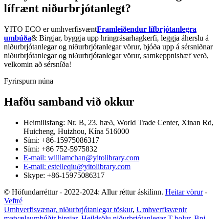
lífrænt niðurbrjótanlegt?
YITO ECO er umhverfisvænt
Framleiðendur lífbrjótanlegra
umbúða
& Birgjar, byggja upp hringrásarhagkerfi, leggja áherslu á
niðurbrjótanlegar og niðurbrjótanlegar vörur, bjóða upp á sérsniðnar
niðurbrjótanlegar og niðurbrjótanlegar vörur, samkeppnishæf verð,
velkomin að sérsníða!
Fyrirspurn núna
Hafðu samband við okkur
Heimilisfang: Nr. B, 23. hæð, World Trade Center, Xinan Rd,
Huicheng, Huizhou, Kína 516000
Sími: +86-15975086317
Sími: +86 752-5975832
E-mail: williamchan@yitolibrary.com
E-mail: estelleqiu@yitolibrary.com
Skype: +86-15975086317
© Höfundarréttur - 2022-2024: Allur réttur áskilinn.
Heitar vörur
-
Veftré
Umhverfisvænar, niðurbrjótanlegar töskur
,
Umhverfisvænir
matvælaumbúðir birgjar
,
Heildsölu niðurbrjótanlegar T-bolur
,
Bpi-