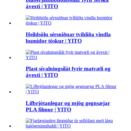
ávexti | YITO
Heildsölu sérsniðnar tvíhliða vindla
humidor töskur | YITO
Plast sívalningsílát fyrir matvæli og
ávexti | YITO
Lífbrjótanlegar og mjög gegnsæjar
PLA filmur | YITO