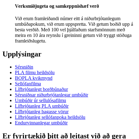
Verksmiðjugeta og samkeppnishæf verð
Við erum framleiðandi númer eitt á niðurbrjótanlegum
umbúðapokum, við erum uppspretta. Við getum boðið upp á
besta verðið. Með 100 vel þjálfaðum starfsmönnum með
meira en 10 ára reynslu í greininni getum við tryggt stöðuga
framleiðslugetu.
Upplýsingar
Sérsniðin
PLA filmu heildsölu
BOPLA kvikmynd
Sellófanfilma
Lífbrjótanlegt borðbúnaður
Sérsniðnar niðurbrjótanlegar umbúðir
Umbúðir úr sellulósafilmu
Lífbrjótanleg PLA umbúðir
Lífbrjótanleg bagasse vörur
Lífbrjótanleg sellófanpoka heildsölu
Endurvinnanlegar umbúðir
Er fyrirtækið þitt að leitast við að gera