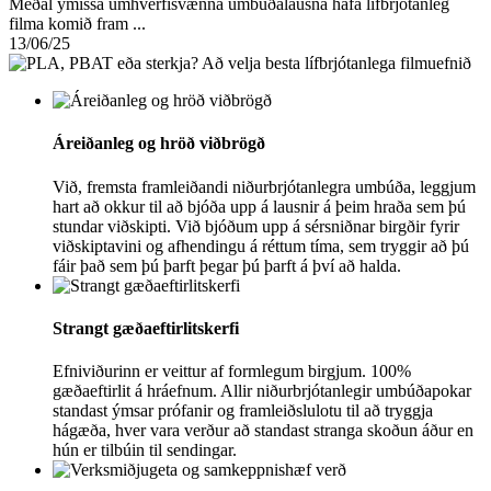
Meðal ýmissa umhverfisvænna umbúðalausna hafa lífbrjótanleg
filma komið fram ...
13/06/25
Áreiðanleg og hröð viðbrögð
Við, fremsta framleiðandi niðurbrjótanlegra umbúða, leggjum
hart að okkur til að bjóða upp á lausnir á þeim hraða sem þú
stundar viðskipti. Við bjóðum upp á sérsniðnar birgðir fyrir
viðskiptavini og afhendingu á réttum tíma, sem tryggir að þú
fáir það sem þú þarft þegar þú þarft á því að halda.
Strangt gæðaeftirlitskerfi
Efniviðurinn er veittur af formlegum birgjum. 100%
gæðaeftirlit á hráefnum. Allir niðurbrjótanlegir umbúðapokar
standast ýmsar prófanir og framleiðslulotu til að tryggja
hágæða, hver vara verður að standast stranga skoðun áður en
hún er tilbúin til sendingar.