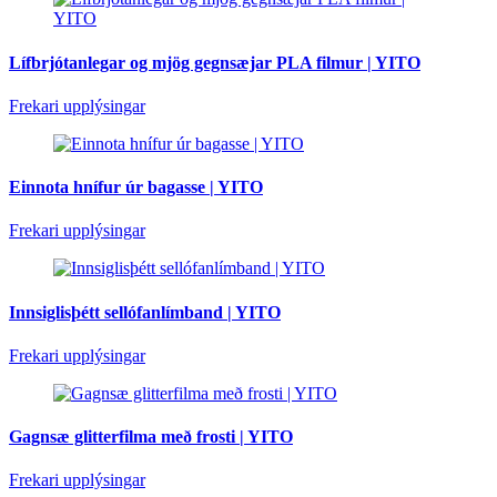
Lífbrjótanlegar og mjög gegnsæjar PLA filmur | YITO
Frekari upplýsingar
Einnota hnífur úr bagasse | YITO
Frekari upplýsingar
Innsiglisþétt sellófanlímband | YITO
Frekari upplýsingar
Gagnsæ glitterfilma með frosti | YITO
Frekari upplýsingar