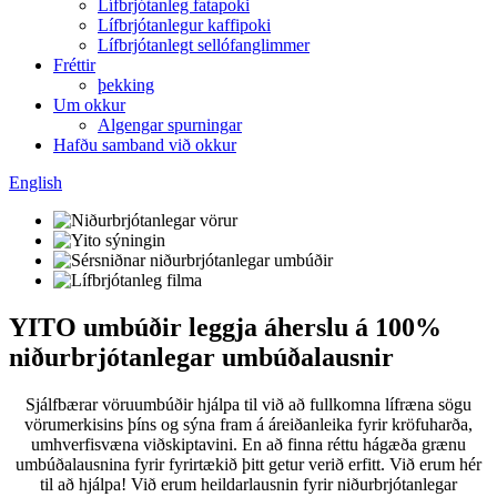
Lífbrjótanleg fatapoki
Lífbrjótanlegur kaffipoki
Lífbrjótanlegt sellófanglimmer
Fréttir
þekking
Um okkur
Algengar spurningar
Hafðu samband við okkur
English
YITO umbúðir leggja áherslu á 100%
niðurbrjótanlegar umbúðalausnir
Sjálfbærar vöruumbúðir hjálpa til við að fullkomna lífræna sögu
vörumerkisins þíns og sýna fram á áreiðanleika fyrir kröfuharða,
umhverfisvæna viðskiptavini. En að finna réttu hágæða grænu
umbúðalausnina fyrir fyrirtækið þitt getur verið erfitt. Við erum hér
til að hjálpa! Við erum heildarlausnin fyrir niðurbrjótanlegar