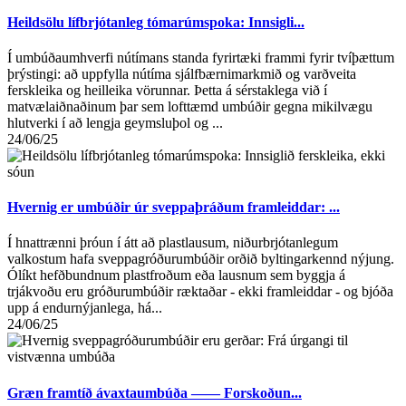
Heildsölu lífbrjótanleg tómarúmspoka: Innsigli...
Í umbúðaumhverfi nútímans standa fyrirtæki frammi fyrir tvíþættum
þrýstingi: að uppfylla nútíma sjálfbærnimarkmið og varðveita
ferskleika og heilleika vörunnar. Þetta á sérstaklega við í
matvælaiðnaðinum þar sem lofttæmd umbúðir gegna mikilvægu
hlutverki í að lengja geymsluþol og ...
24/06/25
Hvernig er umbúðir úr sveppaþráðum framleiddar: ...
Í hnattrænni þróun í átt að plastlausum, niðurbrjótanlegum
valkostum hafa sveppagróðurumbúðir orðið byltingarkennd nýjung.
Ólíkt hefðbundnum plastfroðum eða lausnum sem byggja á
trjákvoðu eru gróðurumbúðir ræktaðar - ekki framleiddar - og bjóða
upp á endurnýjanlega, há...
24/06/25
Græn framtíð ávaxtaumbúða —— Forskoðun...