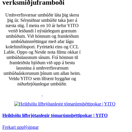
verksmiðjuframboði
Umhverfisvænar umbúðir láta þig skera
þig úr. Sérsniðnar umbúðir taka þær á
næsta stig. Í meira en 10 ár hefur YITO
verið leiðandi í nýstárlegum grænum
umbúðum. Við hönnum og framleiðum
umbúðainnréttingar með afar lágu
kolefnisfótspori. Fyrirtæki eins og CCL
Lable, Oppo og Nestle nota filmu okkar í
umbúðalausnum sínum. Frá hönnun til
framleiðslu bjóðum við upp á bestu
lausnina á umhverfisvænum
umbúðaáskorunum þínum um allan heim.
Veldu YITO sem lífrænt byggðar og
niðurbrjótanlegar umbúðir.
Heildsölu lífbrjótanlegir tómarúmsþéttipokar | YITO
Frekari upplýsingar