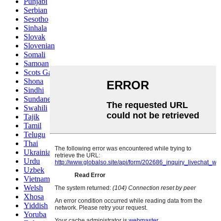
Punjabi
Serbian
Sesotho
Sinhala
Slovak
Slovenian
Somali
Samoan
Scots Gaelic
Shona
Sindhi
Sundanese
Swahili
Tajik
Tamil
Telugu
Thai
Ukrainian
Urdu
Uzbek
Vietnamese
Welsh
Xhosa
Yiddish
Yoruba