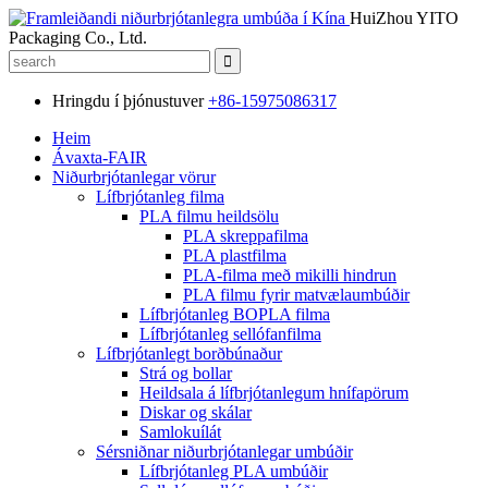
HuiZhou YITO
Packaging Co., Ltd.
Hringdu í þjónustuver
+86-15975086317
Heim
Ávaxta-FAIR
Niðurbrjótanlegar vörur
Lífbrjótanleg filma
PLA filmu heildsölu
PLA skreppafilma
PLA plastfilma
PLA-filma með mikilli hindrun
PLA filmu fyrir matvælaumbúðir
Lífbrjótanleg BOPLA filma
Lífbrjótanleg sellófanfilma
Lífbrjótanlegt borðbúnaður
Strá og bollar
Heildsala á lífbrjótanlegum hnífapörum
Diskar og skálar
Samlokuílát
Sérsniðnar niðurbrjótanlegar umbúðir
Lífbrjótanleg PLA umbúðir