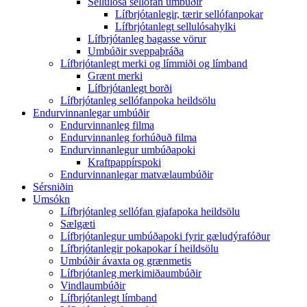
Sellulósa sellófan umbúðir
Lífbrjótanlegir, tærir sellófanpokar
Lífbrjótanlegt sellulósahylki
Lífbrjótanleg bagasse vörur
Umbúðir sveppaþráða
Lífbrjótanlegt merki og límmiði og límband
Grænt merki
Lífbrjótanlegt borði
Lífbrjótanleg sellófanpoka heildsölu
Endurvinnanlegar umbúðir
Endurvinnanleg filma
Endurvinnanleg forhúðuð filma
Endurvinnanlegur umbúðapoki
Kraftpappírspoki
Endurvinnanlegar matvælaumbúðir
Sérsniðin
Umsókn
Lífbrjótanleg sellófan gjafapoka heildsölu
Sælgæti
Lífbrjótanlegur umbúðapoki fyrir gæludýrafóður
Lífbrjótanlegir pokapokar í heildsölu
Umbúðir ávaxta og grænmetis
Lífbrjótanleg merkimiðaumbúðir
Vindlaumbúðir
Lífbrjótanlegt límband