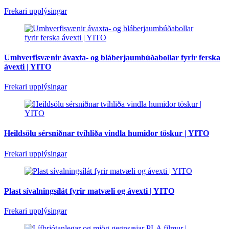
Frekari upplýsingar
Umhverfisvænir ávaxta- og bláberjaumbúðabollar fyrir ferska
ávexti | YITO
Frekari upplýsingar
Heildsölu sérsniðnar tvíhliða vindla humidor töskur | YITO
Frekari upplýsingar
Plast sívalningsílát fyrir matvæli og ávexti | YITO
Frekari upplýsingar