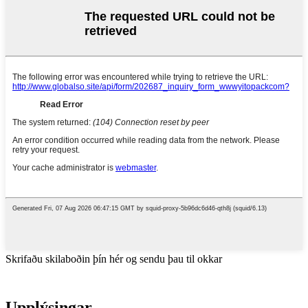
Skrifaðu skilaboðin þín hér og sendu þau til okkar
Upplýsingar