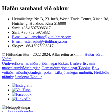
Hafðu samband við okkur
Heimilisfang: Nr. B, 23. hæð, World Trade Center, Xinan Rd,
Huicheng, Huizhou, Kína 516000
Sími: +86-15975086317
Sími: +86 752-5975832
E-mail: williamchan@yitolibrary.com
E-mail: estelleqiu@yitolibrary.com
Skype: +86-15975086317
© Höfundarréttur - 2022-2024: Allur réttur áskilinn.
Heitar vörur
-
Veftré
Umhverfisvænar, niðurbrjótanlegar töskur
,
Umhverfisvænir
matvælaumbúðir birgjar
,
Oem niðurbrjótanlegar T-bolur
,
Bpi-
vottaðar niðurbrjótanlegar pokar
,
Lífbrjótanlegar umbúðir
,
Heildsölu
niðurbrjótanlegar T-bolur
,
Senda tölvupóst