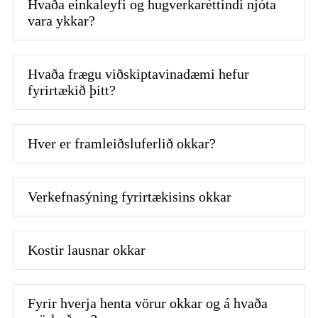
Hvaða einkaleyfi og hugverkaréttindi njóta
vara ykkar?
Hvaða frægu viðskiptavinadæmi hefur
fyrirtækið þitt?
Hver er framleiðsluferlið okkar?
Verkefnasýning fyrirtækisins okkar
Kostir lausnar okkar
Fyrir hverja henta vörur okkar og á hvaða