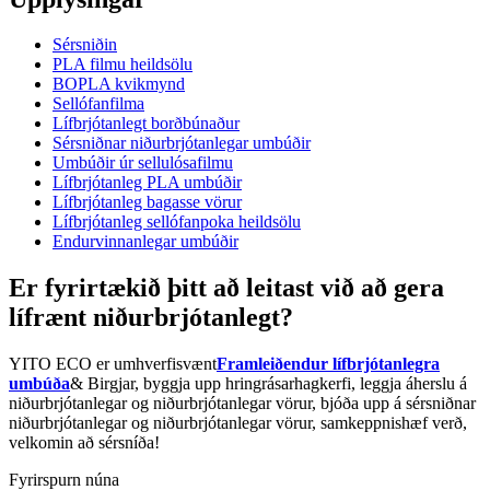
Sérsniðin
PLA filmu heildsölu
BOPLA kvikmynd
Sellófanfilma
Lífbrjótanlegt borðbúnaður
Sérsniðnar niðurbrjótanlegar umbúðir
Umbúðir úr sellulósafilmu
Lífbrjótanleg PLA umbúðir
Lífbrjótanleg bagasse vörur
Lífbrjótanleg sellófanpoka heildsölu
Endurvinnanlegar umbúðir
Er fyrirtækið þitt að leitast við að gera
lífrænt niðurbrjótanlegt?
YITO ECO er umhverfisvænt
Framleiðendur lífbrjótanlegra
umbúða
& Birgjar, byggja upp hringrásarhagkerfi, leggja áherslu á
niðurbrjótanlegar og niðurbrjótanlegar vörur, bjóða upp á sérsniðnar
niðurbrjótanlegar og niðurbrjótanlegar vörur, samkeppnishæf verð,
velkomin að sérsníða!
Fyrirspurn núna