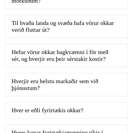
mörkuðum?
Til hvaða landa og svæða hafa vörur okkar
verið fluttar út?
Hefur vörur okkar hagkvæmni í för með
sér, og hverjir eru þeir sérstakir kostir?
Hverjir eru helstu markaðir sem við
þjónustum?
Hver er eðli fyrirtækis okkar?
Hvers konar fyrirtækjamenning ríkir í