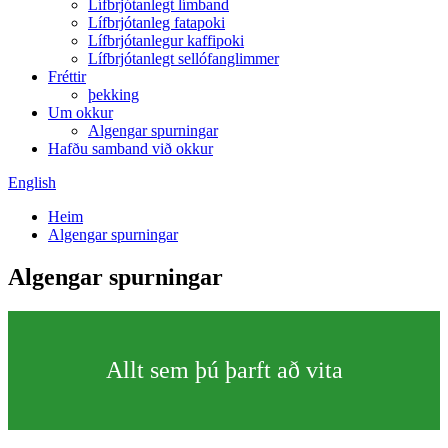
Lífbrjótanlegt límband
Lífbrjótanleg fatapoki
Lífbrjótanlegur kaffipoki
Lífbrjótanlegt sellófanglimmer
Fréttir
þekking
Um okkur
Algengar spurningar
Hafðu samband við okkur
English
Heim
Algengar spurningar
Algengar spurningar
Allt sem þú þarft að vita