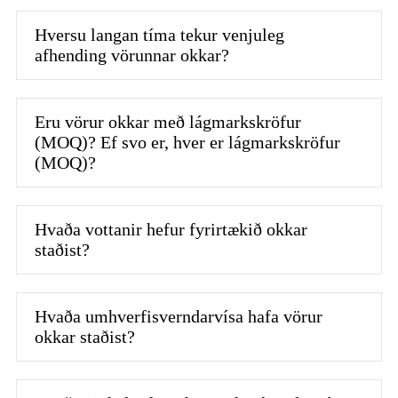
Hversu langan tíma tekur venjuleg
afhending vörunnar okkar?
Eru vörur okkar með lágmarkskröfur
(MOQ)? Ef svo er, hver er lágmarkskröfur
(MOQ)?
Hvaða vottanir hefur fyrirtækið okkar
staðist?
Hvaða umhverfisverndarvísa hafa vörur
okkar staðist?