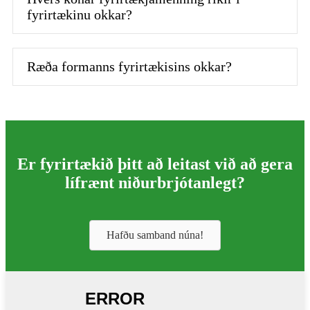
fyrirtækinu okkar?
Ræða formanns fyrirtækisins okkar?
Er fyrirtækið þitt að leitast við að gera
lífrænt niðurbrjótanlegt?
Hafðu samband núna!