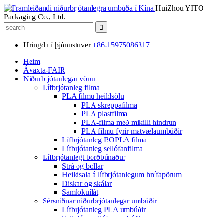
HuiZhou YITO
Packaging Co., Ltd.
Hringdu í þjónustuver
+86-15975086317
Heim
Ávaxta-FAIR
Niðurbrjótanlegar vörur
Lífbrjótanleg filma
PLA filmu heildsölu
PLA skreppafilma
PLA plastfilma
PLA-filma með mikilli hindrun
PLA filmu fyrir matvælaumbúðir
Lífbrjótanleg BOPLA filma
Lífbrjótanleg sellófanfilma
Lífbrjótanlegt borðbúnaður
Strá og bollar
Heildsala á lífbrjótanlegum hnífapörum
Diskar og skálar
Samlokuílát
Sérsniðnar niðurbrjótanlegar umbúðir
Lífbrjótanleg PLA umbúðir