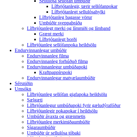
Sellulósa sellófan umbúðir
Lífbrjótanlegir, tærir sellófanpokar
Lífbrjótanlegt sellulósahylki
Lífbrjótanleg bagasse vörur
Umbúðir sveppaþráða
Lífbrjótanlegt merki og límmiði og límband
Grænt merki
Lífbrjótanlegt borði
Lífbrjótanleg sellófanpoka heildsölu
Endurvinnanlegar umbúðir
Endurvinnanleg filma
Endurvinnanleg forhúðuð filma
Endurvinnanlegur umbúðapoki
Kraftpappírspoki
Endurvinnanlegar matvælaumbúðir
Sérsniðin
Umsókn
Lífbrjótanleg sellófan gjafapoka heildsölu
Sælgæti
Lífbrjótanlegur umbúðapoki fyrir gæludýrafóður
Lífbrjótanlegir pokapokar í heildsölu
Umbúðir ávaxta og grænmetis
Lífbrjótanleg merkimiðaumbúðir
Sígaraumbúðir
Umbúðir úr sellulósa tóbaki